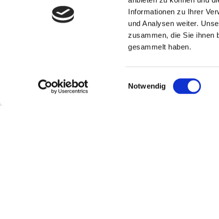
Informationen zu Ihrer Ve
und Analysen weiter. Unse
zusammen, die Sie ihnen b
gesammelt haben.
Zwei Baustellen auf der Hamburger Verbindungsbah
Hamburg Hauptbahnhof und Hamburg-Altona – Hambur
Einwilligungsauswahl
Notwendig
sollen am 2. Januar 2019 enden. In diesem Zeitrau
nicht angefahren werden, der Hauptbahnhof nur von
Hamburg-Harburg. Fahrgäste sollten sich vor ihrer Re
Previo