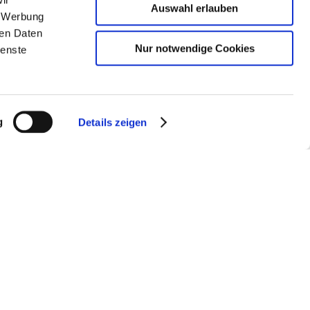
Auswahl erlauben
, Werbung
ren Daten
Nur notwendige Cookies
ienste
f den Streckenabschnitten Hamburg-Altona –
Die Bauarbeiten beginnen am 25. Dezember und
g
Details zeigen
hnhöfe Hamburg-Altona und -Dammtor können gar
nster oder Elmshorn, viele Fernverkehrszüge in