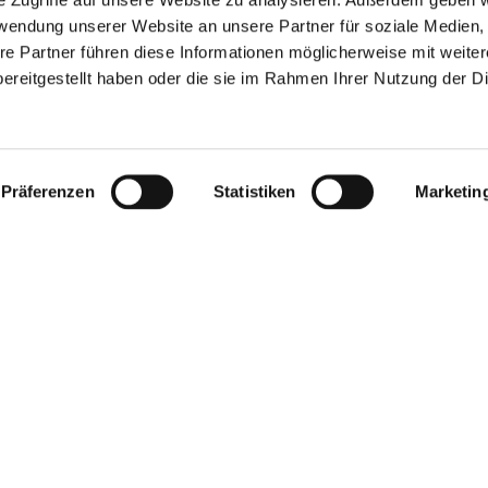
rwendung unserer Website an unsere Partner für soziale Medien
re Partner führen diese Informationen möglicherweise mit weite
ereitgestellt haben oder die sie im Rahmen Ihrer Nutzung der D
n sorgen Ende Dezember für Einschränkungen im Bahnverkehr. Au
g-Eidelstedt erneuert die DB Gleise, Schwellen und Weichen. 
Präferenzen
Statistiken
Marketin
m fahren Nah- und Fernverkehrszüge anders als gewohnt. Die Ba
 wenigen Zügen. Viele Nahverkehrszüge enden in Pinneberg, Neumü
ise über die Fahrtmöglichkeiten informieren.
Next Project
us Project