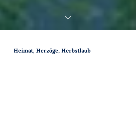
Heimat, Herzöge, Herbstlaub
Am südlichsten Zipfel des Kreises Stormarn wartet
ein Kleinstadtjuwel auf uns, das stilsicher am
Hamburger Speckgürtel funkelt: Reinbek vereint
Natur und Kultur, Geschichte und Architektur auf so
geschickte Art und Weise, dass selbst der
Stadtteilname „Büchsenschinken“ in unseren Ohren
nach „Champs-Élysées“ klingt und der norddeutsche
Eintopf „Schnüsch“ wie Sterneküche auf der Zunge
zergeht. Dass es sich hier gut leben lässt, wussten
schon unsere Vorfahren. 47 vorgeschichtliche