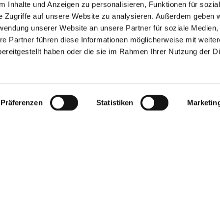
 Inhalte und Anzeigen zu personalisieren, Funktionen für sozia
e Zugriffe auf unsere Website zu analysieren. Außerdem geben w
rwendung unserer Website an unsere Partner für soziale Medien
re Partner führen diese Informationen möglicherweise mit weite
ereitgestellt haben oder die sie im Rahmen Ihrer Nutzung der D
Präferenzen
Statistiken
Marketin
t den Deutschen Mobilitätspreis 2024 erhalten. Es
gorie „Praxisbeispiele“ überzeugt. „Mit einem
n Nahverkehrsdienst bringt SMILE24 ­Mobilität auch
und leistet so einen wichtigen Beitrag zur
dlichen Raum“, hieß es in der Begründung zur
Deutschen Mobilitätspreis werden innovative
sgezeichnet, die die ­Potenziale der Digitalisierung
 Mobilität nutzen, ökologisch, ökonomisch und sozial
 Bedürfnisse der Menschen berücksichtigen.