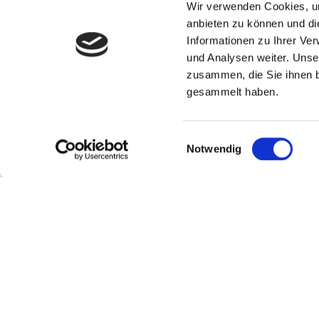
Wir verwenden Cookies, um
anbieten zu können und di
Informationen zu Ihrer Ve
und Analysen weiter. Unse
zusammen, die Sie ihnen b
gesammelt haben.
Einwilligungsauswahl
Notwendig
Das Projekt SMILE24 ha
hat die Jury in der Kate
flexiblen, ­zugängliche
in abgelegene Regionen 
Mobilitätswende im län
Preisvergabe. Mit dem 
Projekte und Produkte au
für eine zukunfts­fähige
erträglich sind und die