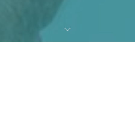
Nachhaltige Mobilität
weiterzuentwickeln, das ist das
erklärte Ziel von Städten, Kreisen
und Kommunen. Aber wo passiert
ganz konkret etwas und wie
funktioniert das? Die move.SH-
Aktion „Wandelorte“ im Rahmen
der Europäischen Mobilitätswoche