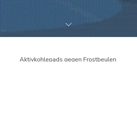
Aktivkohlepads gegen Frostbeulen
Fünf Minuten können einem wie eine Ewigkeit
vorkommen, wenn man im Winter bei eisiger
Kälte auf Bahn oder Bus wartet. Dann schützen
manchmal selbst Schaffell- oder Thermosohlen
in den Schuhen nicht mehr vor kalten Füßen.
Zehen- oder Sohlenwärmer mit Aktivkohle sind
für solche Situationen genau das Richtige.
Sobald sie aus der Folie genommen werden,
reagiert das in den Wärmern enthaltene