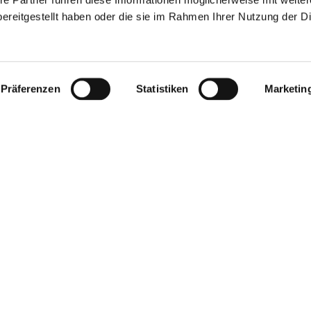
ereitgestellt haben oder die sie im Rahmen Ihrer Nutzung der D
e Runde des Fahrpl
Präferenzen
Statistiken
Marketin
usgewertet
Fahrgäste – und alle, die es werden wollen – stärker in die Gest
hleswig-Holstein einbeziehen. Der Verbund hat deshalb in diesem 
dialog“ gestartet. Auf der Website
www.fahrplandialog.de
konnten 
 Jahresfahrplan 2019 kommentieren und Wünsche
für einzelne Lini