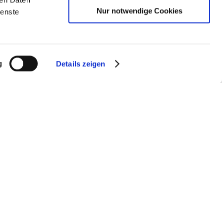
Nur notwendige Cookies
ienste
andialogs
g
Details zeigen
altung des
Jahr zum ersten
Interessierte die
en formulieren.