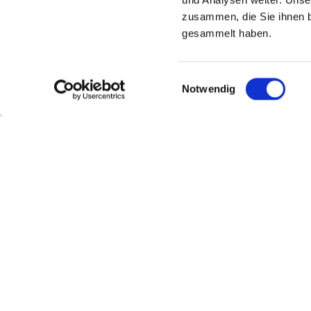
zusammen, die Sie ihnen b
gesammelt haben.
Erst
Einwilligungsauswahl
Notwendig
ist a
Die NAH.SH möchte 
Nahverkehrs in Sc
Mal den „Fahrplan
Entwürfe für den